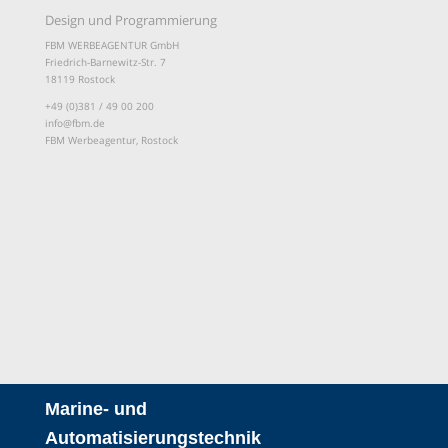
Design und Programmierung
FBM WERBEAGENTUR GmbH
Friedrich-Barnewitz-Str. 7
18119 Rostock
+49 (0)381 / 49 00 200
info@fbm.de
FBM Werbeagentur, Rostock
Marine- und
Automatisierungstechnik